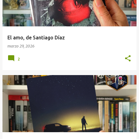
r
a
d
a
El amo, de Santiago Díaz
s
marzo 29, 2026
2