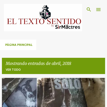
Ir al contenido principal
PÁGINA PRINCIPAL
Mostrando entradas de abril, 2018
VER TODO
E
n
t
r