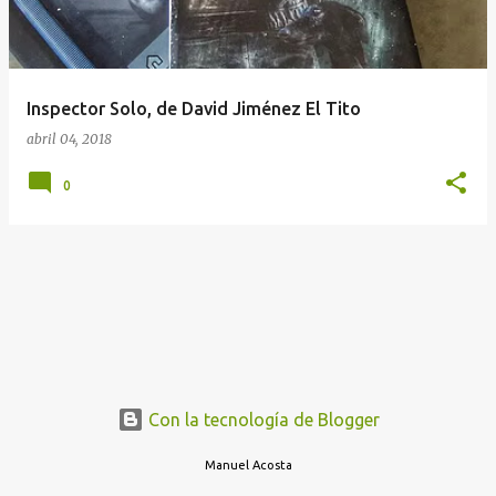
a
d
a
Inspector Solo, de David Jiménez El Tito
s
abril 04, 2018
0
Con la tecnología de Blogger
Manuel Acosta