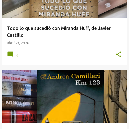
a
d
a
Todo lo que sucedió con Miranda Huff, de Javier
s
Castillo
abril 21, 2020
0