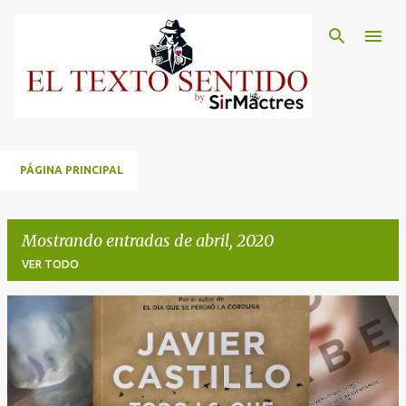
Ir al contenido principal
PÁGINA PRINCIPAL
Mostrando entradas de abril, 2020
VER TODO
E
n
t
r