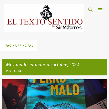
Ir al contenido principal
PÁGINA PRINCIPAL
Mostrando entradas de octubre, 2022
VER TODO
E
n
t
r