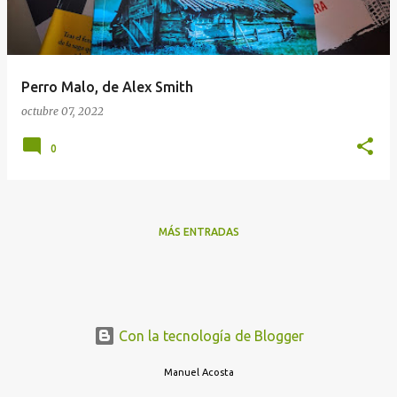
a
d
a
Perro Malo, de Alex Smith
s
octubre 07, 2022
0
MÁS ENTRADAS
Con la tecnología de Blogger
Manuel Acosta