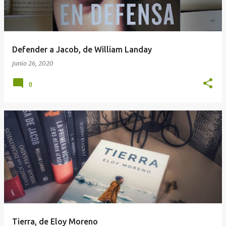
a
d
a
Defender a Jacob, de William Landay
s
junio 26, 2020
0
Tierra, de Eloy Moreno