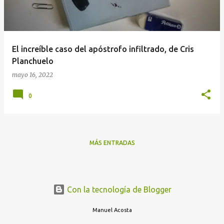
a
d
a
El increíble caso del apóstrofo infiltrado, de Cris
s
Planchuelo
mayo 16, 2022
0
MÁS ENTRADAS
Con la tecnología de Blogger
Manuel Acosta