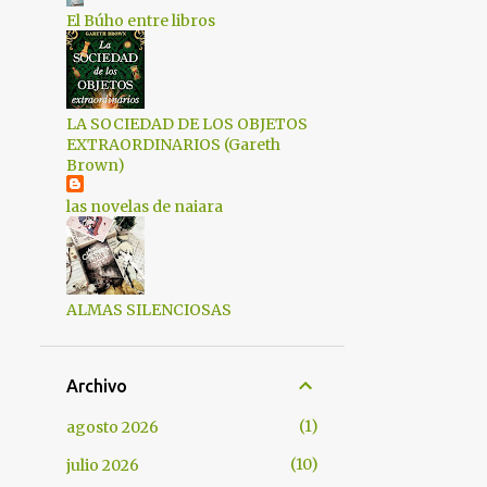
1
enero 2022
El Búho entre libros
5
diciembre 2021
3
noviembre 2021
LA SOCIEDAD DE LOS OBJETOS
4
octubre 2021
EXTRAORDINARIOS (Gareth
Brown)
2
septiembre 2021
2
agosto 2021
las novelas de naiara
2
julio 2021
1
junio 2021
ALMAS SILENCIOSAS
5
mayo 2021
5
abril 2021
Archivo
7
marzo 2021
1
agosto 2026
8
febrero 2021
10
julio 2026
5
enero 2021