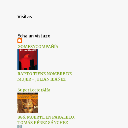
1
febrero 2023
1
enero 2023
Visitas
2
diciembre 2022
2
noviembre 2022
Echa un vistazo
1
octubre 2022
GOMESYCOMPAÑÍA
2
septiembre 2022
1
agosto 2022
1
julio 2022
RAPTO TIENE NOMBRE DE
MUJER - JULIÁN IBÁÑEZ
2
junio 2022
SuperLectorAlfa
1
mayo 2022
1
abril 2022
3
marzo 2022
886. MUERTE EN PARALELO.
6
febrero 2022
TOMÁS PÉREZ SÁNCHEZ