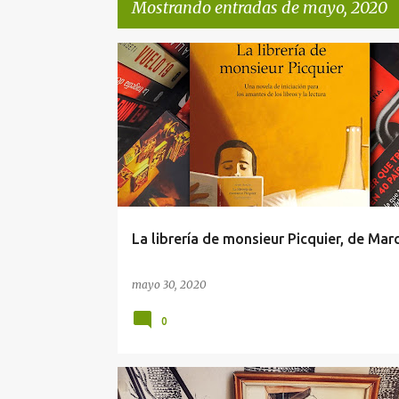
Mostrando entradas de mayo, 2020
E
NARRATIVA
RESEÑA
n
t
r
a
d
a
La librería de monsieur Picquier, de Mar
s
mayo 30, 2020
0
NO FICCIÓN
RESEÑA