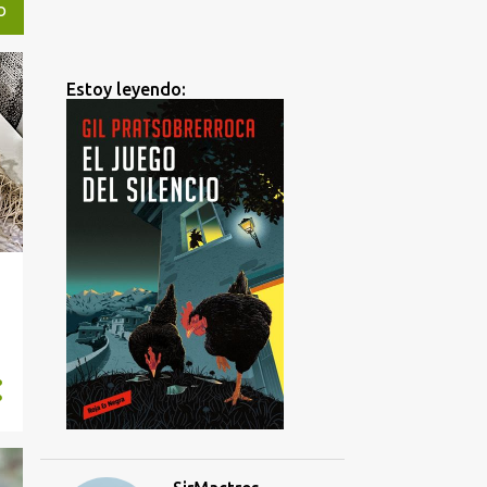
O
Estoy leyendo: