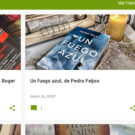
VER TOD
NOVELA NEGRA
RESEÑA
c Roger
Un fuego azul, de Pedro Feijoo
mayo 24, 2020
1
NOVELA HISTÓRICA
THRILLER
THRILLER HISTÓRICO