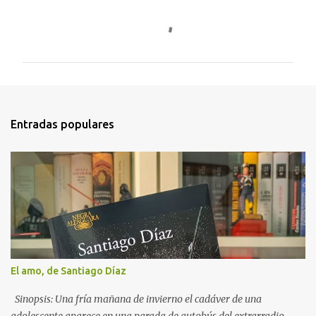
C
o
m
e
n
t
Entradas populares
a
r
i
o
s
El amo, de Santiago Díaz
Sinopsis: Una fría mañana de invierno el cadáver de una