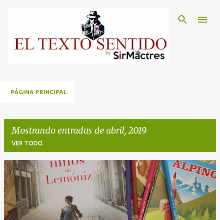
Ir al contenido principal
PÁGINA PRINCIPAL
Mostrando entradas de abril, 2019
VER TODO
E
n
t
r