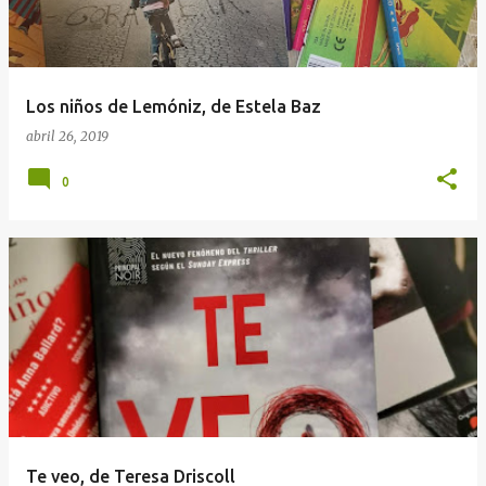
a
d
a
Los niños de Lemóniz, de Estela Baz
s
abril 26, 2019
0
Te veo, de Teresa Driscoll