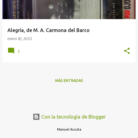
a
d
a
Alegría, de M. A. Carmona del Barco
s
enero 10, 2022
1
MÁS ENTRADAS
Con la tecnología de Blogger
Manuel Acosta