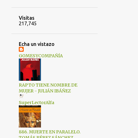
1
febrero 2023
1
enero 2023
Visitas
217,745
2
diciembre 2022
2
noviembre 2022
Echa un vistazo
1
octubre 2022
GOMESYCOMPAÑÍA
2
septiembre 2022
1
agosto 2022
1
julio 2022
RAPTO TIENE NOMBRE DE
2
junio 2022
MUJER - JULIÁN IBÁÑEZ
1
mayo 2022
SuperLectorAlfa
1
abril 2022
3
marzo 2022
6
febrero 2022
886. MUERTE EN PARALELO.
TOMÁS PÉREZ SÁNCHEZ