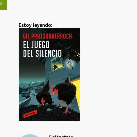
O
Estoy leyendo: