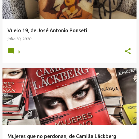
a
d
a
Vuelo 19, de José Antonio Ponseti
s
julio 30, 2020
0
Mujeres que no perdonan, de Camilla Läckberg