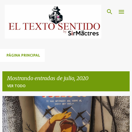
Ir al contenido principal
PÁGINA PRINCIPAL
Mostrando entradas de julio, 2020
VER TODO
E
n
t
r