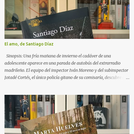
i
o
s
El amo, de Santiago Díaz
Sinopsis: Una fría mañana de invierno el cadáver de una
adolescente aparece en una parada de autobús del extrarradio
madrileño. El equipo del inspector Iván Moreno y del subinspector
Jotadé Cortés, el único policía gitano de su comisaría, descubre que
se trata de una joven desaparecida misteriosamente años atrás y
que ha sido asesinada tras dar a luz. Es la última de una larga lista
de secuestradas a las que han matado justo después de ser madres.
Jotadé tiene que enfrentarse a este nuevo caso mientras atraviesa
una crisis con Lola, su pareja, e intenta al mismo tiempo ayudar a
Lucía, que lidia con un nuevo y turbio incidente en el centro de
menores donde ahora reside. Cuando otra chica desaparece,