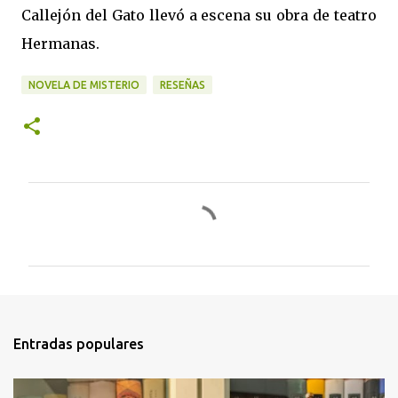
Callejón del Gato llevó a escena su obra de teatro
Hermanas.
NOVELA DE MISTERIO
RESEÑAS
C
o
m
e
n
t
Entradas populares
a
r