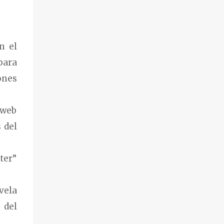
n el
para
ones
 web
 del
ter”
vela
 del