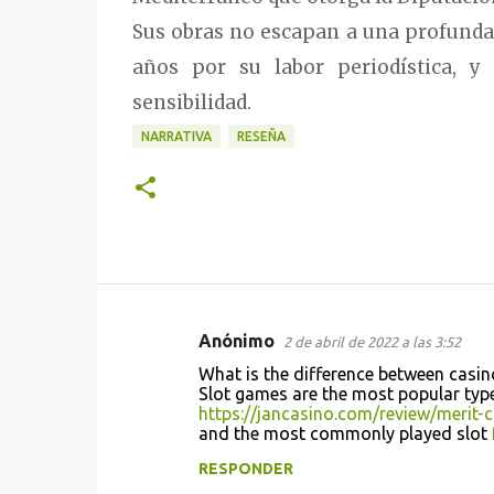
Sus obras no escapan a una profunda v
años por su labor periodística, y
sensibilidad.
NARRATIVA
RESEÑA
Anónimo
2 de abril de 2022 a las 3:52
C
What is the difference between casi
o
Slot games are the most popular ty
https://jancasino.com/review/merit-c
m
and the most commonly played slot
e
RESPONDER
n