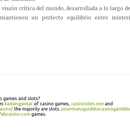
isión crítica del mundo, desarrollada a lo largo de
 mantienen un perfecto equilibrio entre mister
no games and slots?
pes
kadangpintar
of casino games,
casinosites.one
and
asino/
the majority are slots.
poormansguidetocasinogambli
febcasino.com
games.