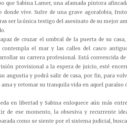
po que Sabina Lamer, una afamada pintora afincad
co donde vive. Sufre de una grave agorafobia, fruto
as ser la única testigo del asesinato de su mejor am
do.
paz de cruzar el umbral de la puerta de su casa,
 contempla el mar y las calles del casco antigu
arrollar su carrera profesional. Está convencida de
isión provisional a la espera de juicio, esté encer
u angustia y podrá salir de casa, por fin, para volv
 ama y retomar su tranquila vida en aquel paraíso d
eda en libertad y Sabina enloquece aún más entre
tir de ese momento, la obsesiva y recurrente ide
mparada como se siente por el sistema judicial, busc