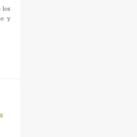
 los
io y
ng