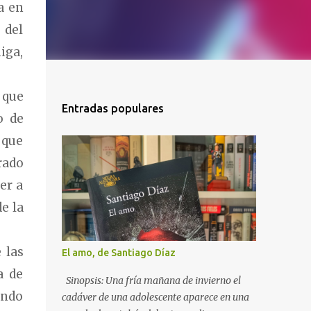
a en
 del
iga,
 que
Entradas populares
o de
 que
rado
er a
e la
 las
El amo, de Santiago Díaz
a de
Sinopsis: Una fría mañana de invierno el
ando
cadáver de una adolescente aparece en una