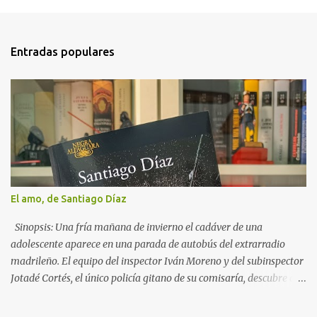
e
n
t
Entradas populares
a
r
i
o
s
El amo, de Santiago Díaz
Sinopsis: Una fría mañana de invierno el cadáver de una
adolescente aparece en una parada de autobús del extrarradio
madrileño. El equipo del inspector Iván Moreno y del subinspector
Jotadé Cortés, el único policía gitano de su comisaría, descubre que
se trata de una joven desaparecida misteriosamente años atrás y
que ha sido asesinada tras dar a luz. Es la última de una larga lista