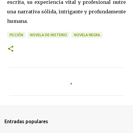
escrita, su experiencia vital y profesional nutre
una narrativa sólida, intrigante y profundamente
humana.
FICCIÓN
NOVELA DE MISTERIO
NOVELA NEGRA
C
o
m
e
n
t
Entradas populares
a