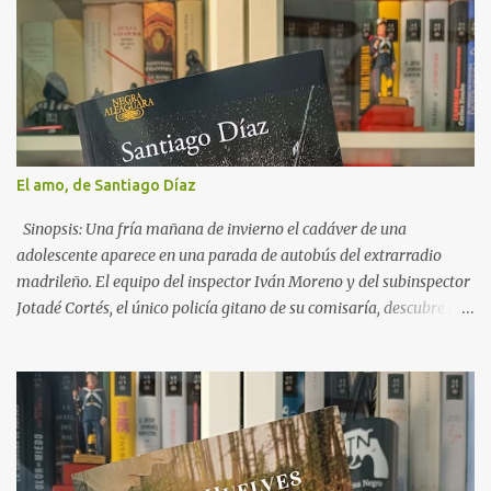
r
i
o
s
El amo, de Santiago Díaz
Sinopsis: Una fría mañana de invierno el cadáver de una
adolescente aparece en una parada de autobús del extrarradio
madrileño. El equipo del inspector Iván Moreno y del subinspector
Jotadé Cortés, el único policía gitano de su comisaría, descubre que
se trata de una joven desaparecida misteriosamente años atrás y
que ha sido asesinada tras dar a luz. Es la última de una larga lista
de secuestradas a las que han matado justo después de ser madres.
Jotadé tiene que enfrentarse a este nuevo caso mientras atraviesa
una crisis con Lola, su pareja, e intenta al mismo tiempo ayudar a
Lucía, que lidia con un nuevo y turbio incidente en el centro de