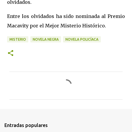
olvidados.
Entre los olvidados ha sido nominada al Premio
Macavity por el Mejor Misterio Histórico.
MISTERIO
NOVELA NEGRA
NOVELA POLICÍACA
C
o
m
e
n
t
Entradas populares
a