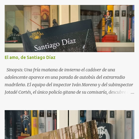
r
i
o
s
El amo, de Santiago Díaz
Sinopsis: Una fría mañana de invierno el cadáver de una
adolescente aparece en una parada de autobús del extrarradio
madrileño. El equipo del inspector Iván Moreno y del subinspector
Jotadé Cortés, el único policía gitano de su comisaría, descubre que
se trata de una joven desaparecida misteriosamente años atrás y
que ha sido asesinada tras dar a luz. Es la última de una larga lista
de secuestradas a las que han matado justo después de ser madres.
Jotadé tiene que enfrentarse a este nuevo caso mientras atraviesa
una crisis con Lola, su pareja, e intenta al mismo tiempo ayudar a
Lucía, que lidia con un nuevo y turbio incidente en el centro de