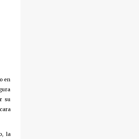
o en
gura
r su
scara
, la