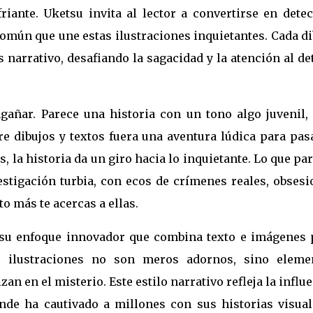
iante. Uketsu invita al lector a convertirse en detect
omún que une estas ilustraciones inquietantes. Cada d
narrativo, desafiando la sagacidad y la atención al de
gañar. Parece una historia con un tono algo juvenil, 
re dibujos y textos fuera una aventura lúdica para pas
s, la historia da un giro hacia lo inquietante. Lo que pa
stigación turbia, con ecos de crímenes reales, obsesi
o más te acercas a ellas.
s su enfoque innovador que combina texto e imágenes 
s ilustraciones no son meros adornos, sino eleme
an en el misterio. Este estilo narrativo refleja la influ
nde ha cautivado a millones con sus historias visual