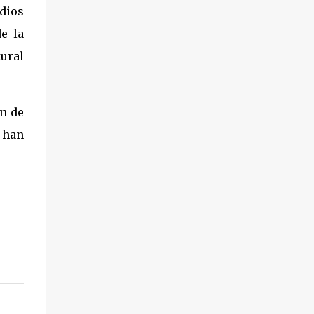
edios
e la
ural
ón de
 han