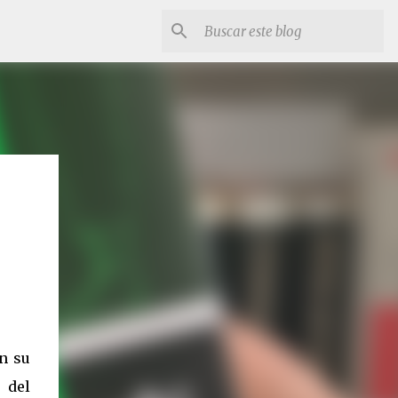
en su
 del