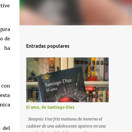
tive
gura
no de
Entradas populares
u ha
 con
esta
única
El amo, de Santiago Díaz
Sinopsis: Una fría mañana de invierno el
cadáver de una adolescente aparece en una
 del