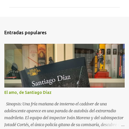
m
e
n
t
Entradas populares
a
r
i
o
s
El amo, de Santiago Díaz
Sinopsis: Una fría mañana de invierno el cadáver de una
adolescente aparece en una parada de autobús del extrarradio
madrileño. El equipo del inspector Iván Moreno y del subinspector
Jotadé Cortés, el único policía gitano de su comisaría, descubre que