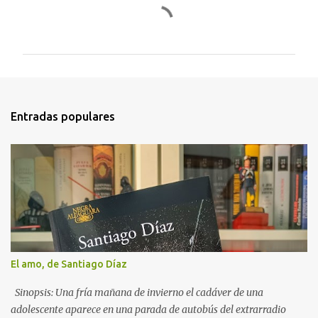
C
o
m
e
n
t
Entradas populares
a
r
i
o
s
El amo, de Santiago Díaz
Sinopsis: Una fría mañana de invierno el cadáver de una
adolescente aparece en una parada de autobús del extrarradio