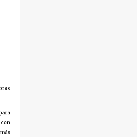
toras
 para
s con
 más