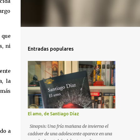
ecida
cargo
 que
, ni
Entradas populares
ente
, la
s más
El amo, de Santiago Díaz
Sinopsis: Una fría mañana de invierno el
ado a
cadáver de una adolescente aparece en una