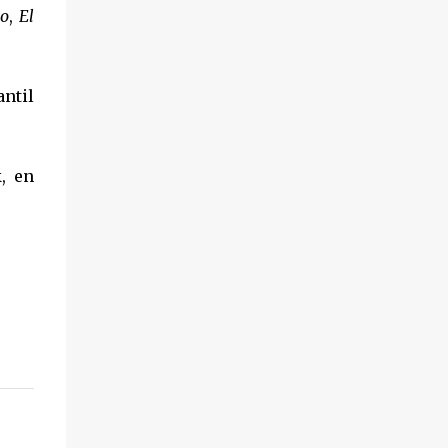
io
,
El
antil
, en