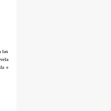
 las
vela
da e