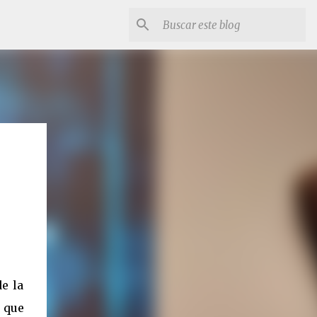
e la
r que