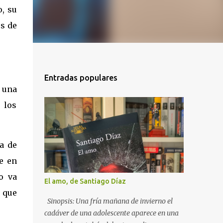
o, su
es de
Entradas populares
 una
 los
ia de
te en
o va
El amo, de Santiago Díaz
 que
Sinopsis: Una fría mañana de invierno el
cadáver de una adolescente aparece en una