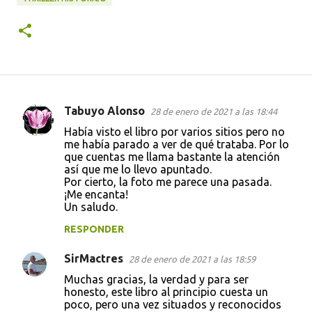
Tabuyo Alonso
28 de enero de 2021 a las 18:44
C
Había visto el libro por varios sitios pero no
o
me había parado a ver de qué trataba. Por lo
que cuentas me llama bastante la atención
m
así que me lo llevo apuntado.
e
Por cierto, la foto me parece una pasada.
¡Me encanta!
n
Un saludo.
t
RESPONDER
a
r
SirMactres
28 de enero de 2021 a las 18:59
i
Muchas gracias, la verdad y para ser
honesto, este libro al principio cuesta un
o
poco, pero una vez situados y reconocidos