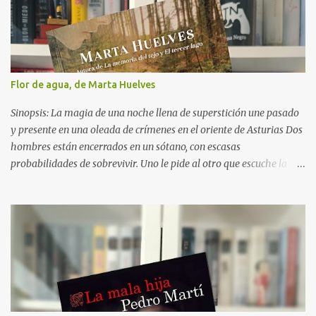
una crisis con Lola, su pareja, e intenta al mismo tiempo ayudar a
Lucía, que lidia con un nuevo y turbio incidente en el centro de
menores donde ahora reside. Cuando otra chica desaparece,
Jotadé tendrá que dejarse guiar por su extraordinaria intuición y
mirar en su entorno más cercano, donde desde hace años se
Flor de agua, de Marta Huelves
esconde una verdad terrible. Reseña: El amo, de Santiago Díaz, se
consolida como uno de los grandes fenómenos recientes del
Sinopsis: La magia de una noche llena de superstición une pasado
thriller español, confirmando ...
y presente en una oleada de crímenes en el oriente de Asturias Dos
hombres están encerrados en un sótano, con escasas
probabilidades de sobrevivir. Uno le pide al otro que escuche la
historia que le va a contar. Noche de San Juan, años noventa,
Llanes. Dos jóvenes se apartan de su grupo y pasan la noche juntos
en el bosque. Al amanecer, ella bebe de una fuente. El primer rayo
de sol incide sobre el agua, un reflejo conocido como Flor de Agua
al que se le atribuyen poderes. Día de San Juan, 2023. La Brigada
del Oriente se reúne para afrontar un caso tras cuatro años: un
joven ha sido asesinado, y en el interior de la boca de la víctima
encuentran un pedazo de madera con el dibujo de la flor de agua.