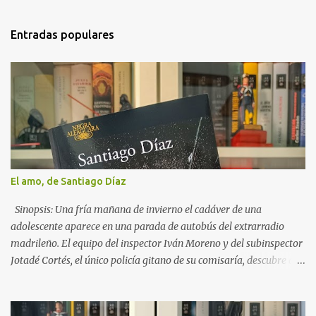
n
t
Entradas populares
a
r
i
o
s
El amo, de Santiago Díaz
Sinopsis: Una fría mañana de invierno el cadáver de una
adolescente aparece en una parada de autobús del extrarradio
madrileño. El equipo del inspector Iván Moreno y del subinspector
Jotadé Cortés, el único policía gitano de su comisaría, descubre que
se trata de una joven desaparecida misteriosamente años atrás y
que ha sido asesinada tras dar a luz. Es la última de una larga lista
de secuestradas a las que han matado justo después de ser madres.