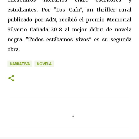
estudiantes. Por "Los Caín", un thriller rural
publicado por AdN, recibió el premio Memorial
Silverio Cañada 2018 al mejor debut de novela
negra. "Todos estábamos vivos" es su segunda
obra.
NARRATIVA
NOVELA
C
o
m
e