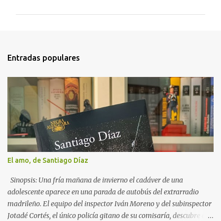
m
e
n
t
Entradas populares
a
r
i
o
s
El amo, de Santiago Díaz
Sinopsis: Una fría mañana de invierno el cadáver de una
adolescente aparece en una parada de autobús del extrarradio
madrileño. El equipo del inspector Iván Moreno y del subinspector
Jotadé Cortés, el único policía gitano de su comisaría, descubre que